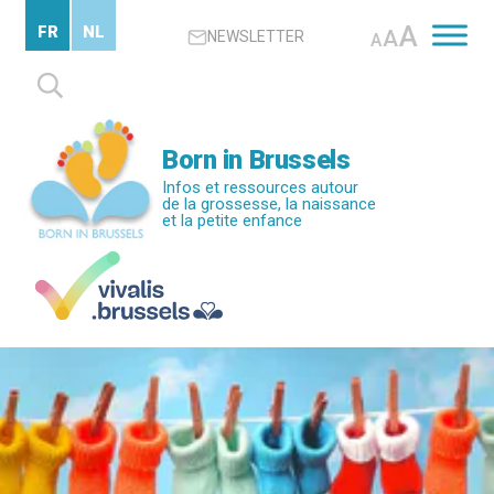
Passer
A
FR
NL
A
NEWSLETTER
au
A
contenu
Rechercher :
principal
Born in Brussels
Infos et ressources autour
de la grossesse, la naissance
et la petite enfance