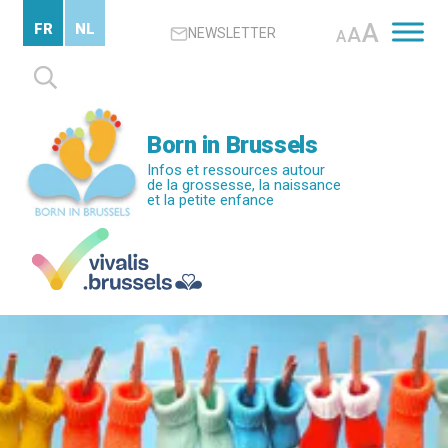
Passer
A
FR
NL
A
NEWSLETTER
au
A
contenu
Rechercher :
principal
Born in Brussels
Infos et ressources autour
de la grossesse, la naissance
et la petite enfance