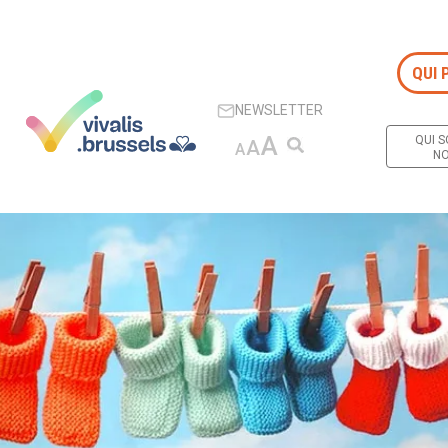
QUI 
NEWSLETTER
Passer au
A
QUI 
Menu
A
A
NO