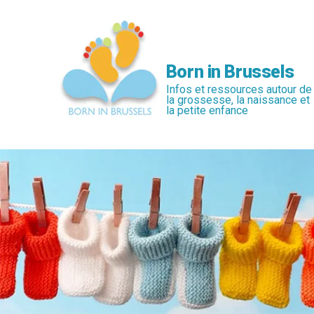
Passer
au
contenu
principal
Born in Brussels
Infos et ressources autour de
la grossesse, la naissance et
la petite enfance