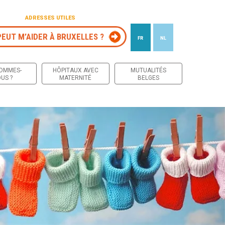
ADRESSES UTILES
PEUT M’AIDER À BRUXELLES ?
FR
NL
 contenu
SOMMES-
HÔPITAUX AVEC
MUTUALITÉS
US ?
MATERNITÉ
BELGES