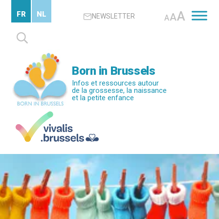
Passer
A
FR
NL
A
NEWSLETTER
au
A
contenu
Rechercher :
principal
Born in Brussels
Infos et ressources autour
de la grossesse, la naissance
et la petite enfance