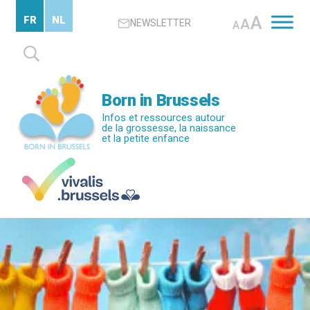
Passer
A
FR
NL
A
NEWSLETTER
au
A
contenu
Rechercher :
principal
Born in Brussels
Infos et ressources autour
de la grossesse, la naissance
et la petite enfance