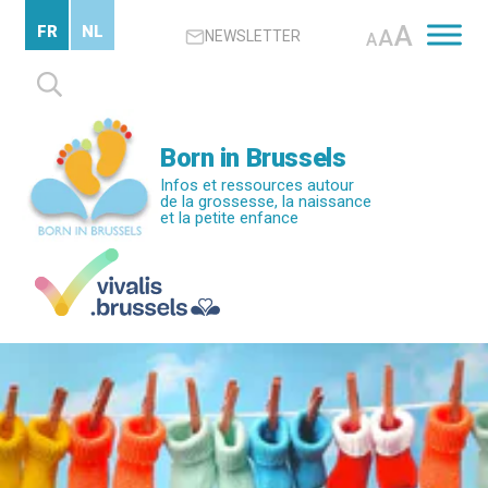
Passer
A
FR
NL
A
NEWSLETTER
au
A
contenu
Rechercher :
principal
Born in Brussels
Infos et ressources autour
de la grossesse, la naissance
et la petite enfance