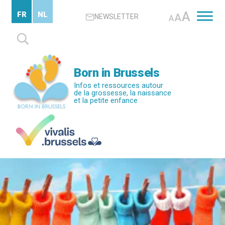
Passer
A
FR
NL
A
NEWSLETTER
au
A
contenu
Rechercher :
principal
Born in Brussels
Infos et ressources autour
de la grossesse, la naissance
et la petite enfance