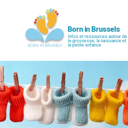
Passer
au
contenu
principal
Born in Brussels
Infos et ressources autour de
la grossesse, la naissance et
la petite enfance