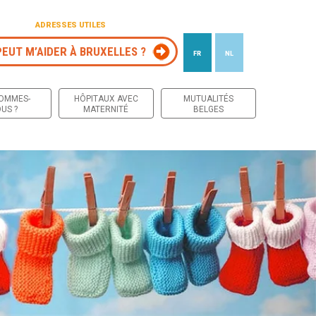
ADRESSES UTILES
PEUT M’AIDER À BRUXELLES ?
FR
NL
 contenu
SOMMES-
HÔPITAUX AVEC
MUTUALITÉS
US ?
MATERNITÉ
BELGES