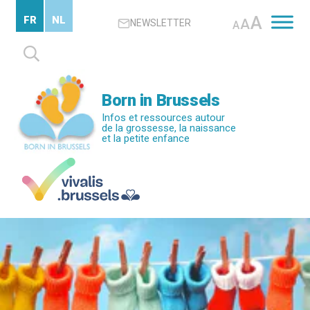
Passer
A
FR
NL
A
NEWSLETTER
au
A
contenu
Rechercher :
principal
Born in Brussels
Infos et ressources autour
de la grossesse, la naissance
et la petite enfance