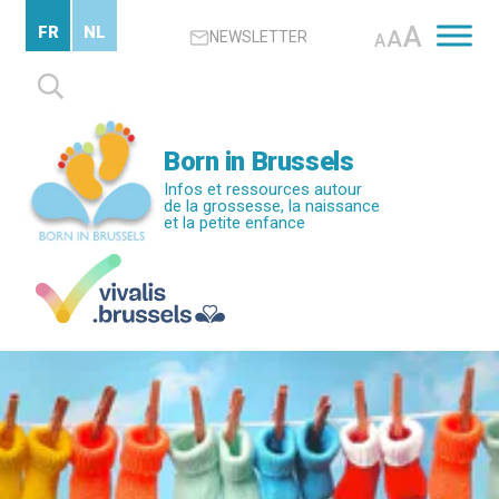
Passer
A
FR
NL
A
NEWSLETTER
au
A
contenu
Rechercher :
principal
Born in Brussels
Infos et ressources autour
de la grossesse, la naissance
et la petite enfance