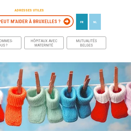
ADRESSES UTILES
PEUT M’AIDER À BRUXELLES ?
FR
NL
 contenu
SOMMES-
HÔPITAUX AVEC
MUTUALITÉS
US ?
MATERNITÉ
BELGES