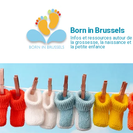
Passer
au
contenu
principal
Born in Brussels
Infos et ressources autour de
la grossesse, la naissance et
la petite enfance