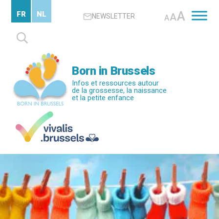
Passer
A
FR
NL
A
NEWSLETTER
au
A
contenu
Rechercher :
principal
Born in Brussels
Infos et ressources autour
de la grossesse, la naissance
et la petite enfance