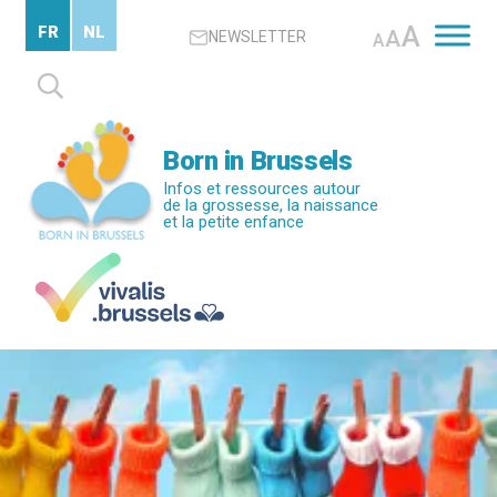
Passer
A
FR
NL
A
NEWSLETTER
au
A
contenu
Rechercher :
principal
Born in Brussels
Infos et ressources autour
de la grossesse, la naissance
et la petite enfance