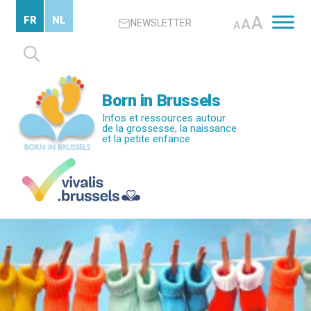
Passer
A
FR
NL
A
NEWSLETTER
au
A
contenu
Rechercher :
principal
Born in Brussels
Infos et ressources autour
de la grossesse, la naissance
et la petite enfance