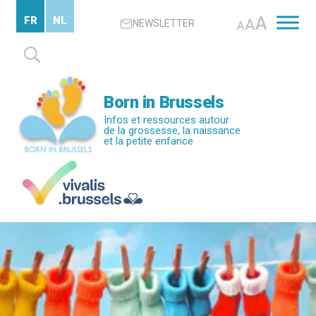
Passer
A
FR
NL
A
NEWSLETTER
au
A
contenu
Rechercher :
principal
Born in Brussels
Infos et ressources autour
de la grossesse, la naissance
et la petite enfance