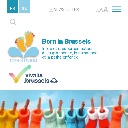
Passer
A
FR
NL
A
NEWSLETTER
au
A
contenu
Rechercher :
principal
Born in Brussels
Infos et ressources autour
de la grossesse, la naissance
et la petite enfance