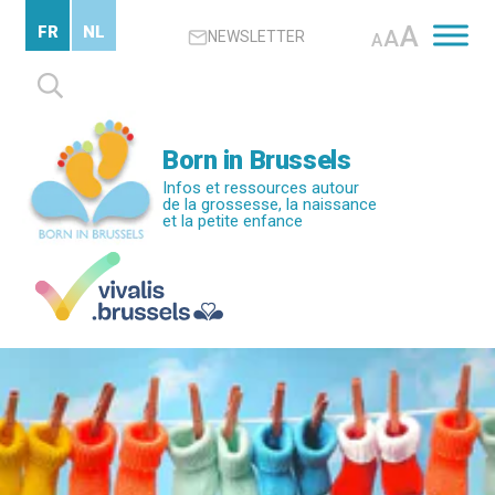
Passer
A
FR
NL
A
NEWSLETTER
au
A
contenu
Rechercher :
principal
Born in Brussels
Infos et ressources autour
de la grossesse, la naissance
et la petite enfance