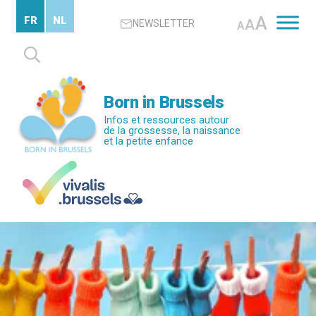
Passer
A
FR
NL
A
NEWSLETTER
au
A
contenu
Rechercher :
principal
Born in Brussels
Infos et ressources autour
de la grossesse, la naissance
et la petite enfance