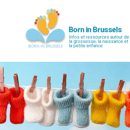
Passer
au
contenu
principal
Born in Brussels
Infos et ressources autour de
la grossesse, la naissance et
la petite enfance