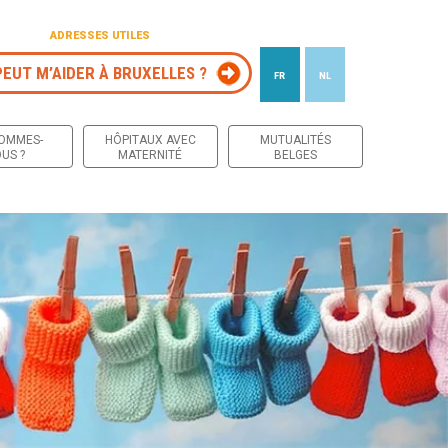
ADRESSES UTILES
PEUT M’AIDER À BRUXELLES ?
FR
NL
 contenu
SOMMES-
HÔPITAUX AVEC
MUTUALITÉS
US ?
MATERNITÉ
BELGES