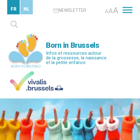
Passer
A
FR
NL
A
NEWSLETTER
au
A
contenu
Rechercher :
principal
Born in Brussels
Infos et ressources autour
de la grossesse, la naissance
et la petite enfance