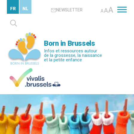
Passer
A
FR
NL
A
NEWSLETTER
au
A
contenu
Rechercher :
principal
Born in Brussels
Infos et ressources autour
de la grossesse, la naissance
et la petite enfance