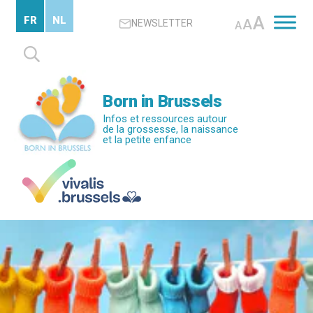
Passer
A
FR
NL
A
NEWSLETTER
au
A
contenu
Rechercher :
principal
Born in Brussels
Infos et ressources autour
de la grossesse, la naissance
et la petite enfance