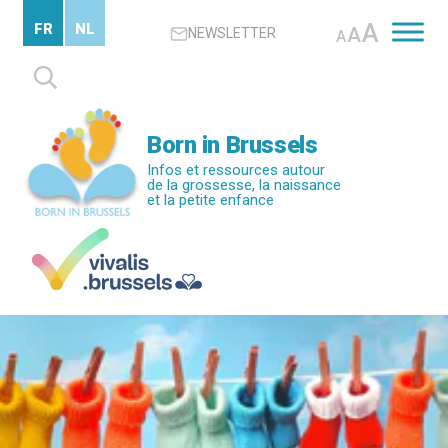
Passer
A
FR
NL
A
NEWSLETTER
au
A
contenu
Rechercher :
principal
Born in Brussels
Infos et ressources autour
de la grossesse, la naissance
et la petite enfance