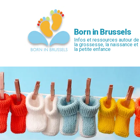
Passer
au
contenu
principal
Born in Brussels
Infos et ressources autour de
la grossesse, la naissance et
la petite enfance