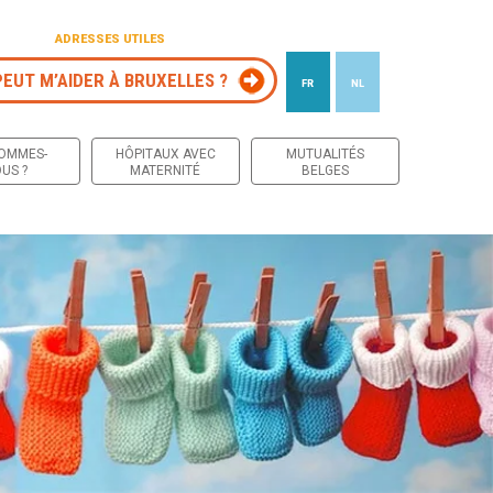
ADRESSES UTILES
PEUT M’AIDER À BRUXELLES ?
FR
NL
 contenu
SOMMES-
HÔPITAUX AVEC
MUTUALITÉS
US ?
MATERNITÉ
BELGES