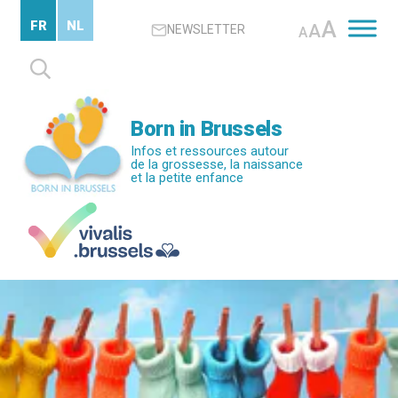
Passer
A
FR
NL
A
NEWSLETTER
au
A
contenu
Rechercher :
principal
Born in Brussels
Infos et ressources autour
de la grossesse, la naissance
et la petite enfance