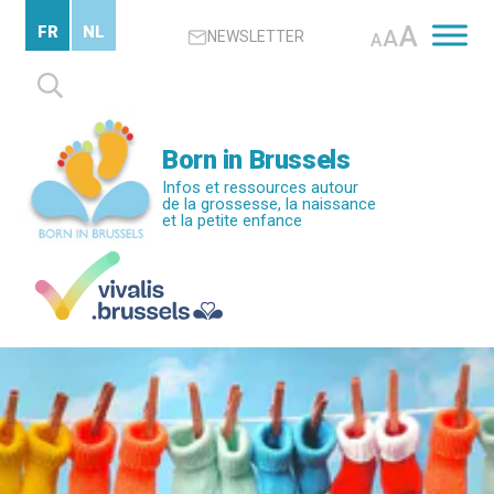
Passer
A
FR
NL
A
NEWSLETTER
au
A
contenu
Rechercher :
principal
Born in Brussels
Infos et ressources autour
de la grossesse, la naissance
et la petite enfance