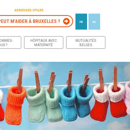
ADRESSES UTILES
PEUT M’AIDER À BRUXELLES ?
FR
NL
 contenu
SOMMES-
HÔPITAUX AVEC
MUTUALITÉS
US ?
MATERNITÉ
BELGES