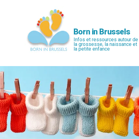
Passer
au
contenu
principal
Born in Brussels
Infos et ressources autour de
la grossesse, la naissance et
la petite enfance