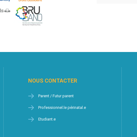
NOUS CONTACTER
Parent / Futur parent
Professionnel.le périnatal.e
Etudiant.e