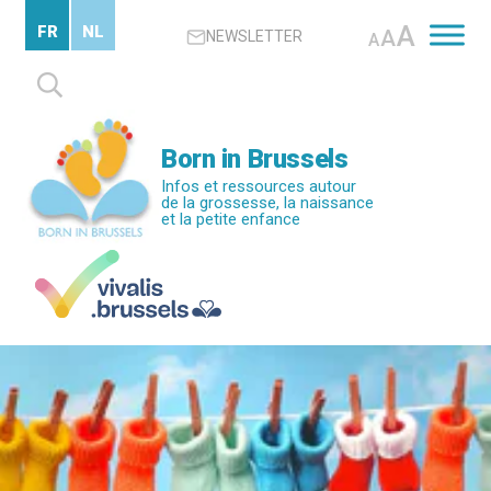
Passer
A
FR
NL
A
NEWSLETTER
au
A
contenu
Rechercher :
principal
Born in Brussels
Infos et ressources autour
de la grossesse, la naissance
et la petite enfance