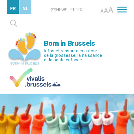
Passer
A
FR
NL
A
NEWSLETTER
au
A
contenu
Rechercher :
principal
Born in Brussels
Infos et ressources autour
de la grossesse, la naissance
et la petite enfance