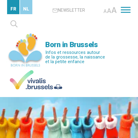
Passer
A
FR
NL
A
NEWSLETTER
au
A
contenu
Rechercher :
principal
Born in Brussels
Infos et ressources autour
de la grossesse, la naissance
et la petite enfance