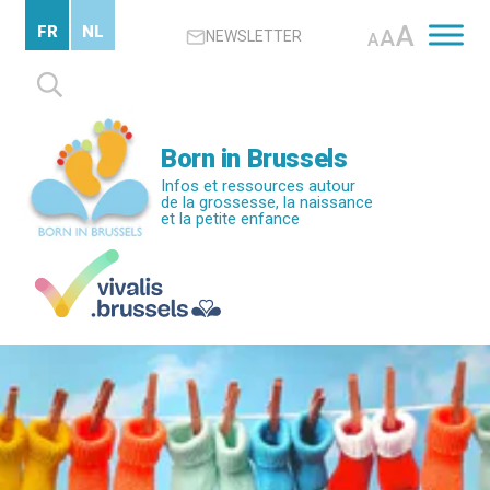
Passer
A
FR
NL
A
NEWSLETTER
au
A
contenu
Rechercher :
principal
Born in Brussels
Infos et ressources autour
de la grossesse, la naissance
et la petite enfance