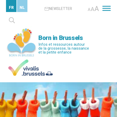
Passer
A
FR
NL
A
NEWSLETTER
au
A
contenu
Rechercher :
principal
Born in Brussels
Infos et ressources autour
de la grossesse, la naissance
et la petite enfance