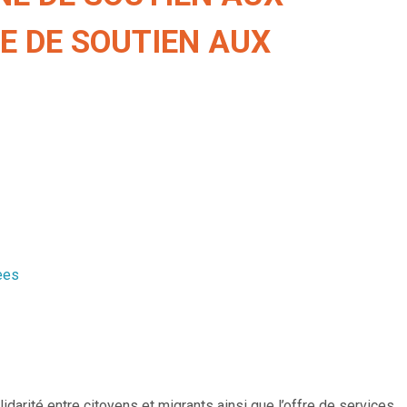
E DE SOUTIEN AUX
ees
olidarité entre citoyens et migrants ainsi que l’offre de services