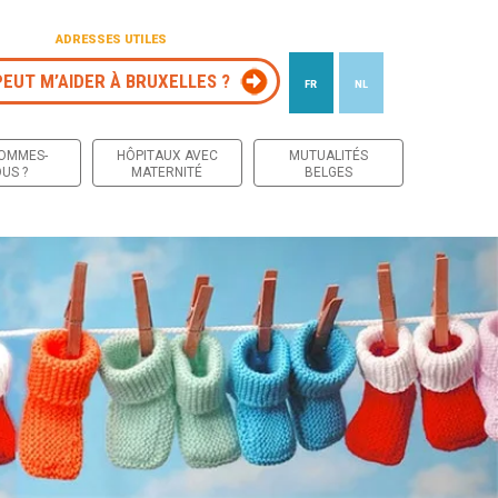
ADRESSES UTILES
PEUT M’AIDER À BRUXELLES ?
FR
NL
 contenu
SOMMES-
HÔPITAUX AVEC
MUTUALITÉS
US ?
MATERNITÉ
BELGES