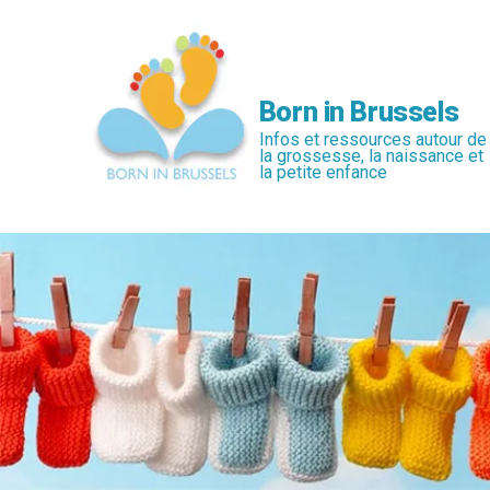
Passer
au
contenu
principal
Born in Brussels
Infos et ressources autour de
la grossesse, la naissance et
la petite enfance