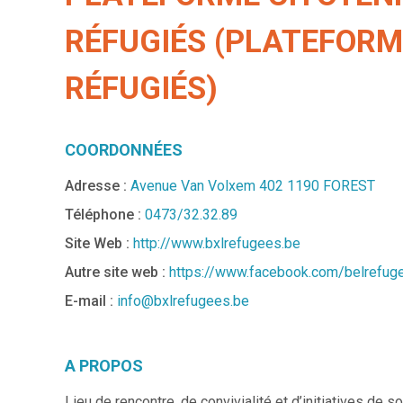
RÉFUGIÉS (PLATEFORM
RÉFUGIÉS)
COORDONNÉES
Adresse :
Avenue Van Volxem 402 1190 FOREST
Téléphone :
0473/32.32.89
Site Web :
http://www.bxlrefugees.be
Autre site web :
https://www.facebook.com/belrefug
E-mail :
info@bxlrefugees.be
A PROPOS
Lieu de rencontre, de convivialité et d’initiatives de s