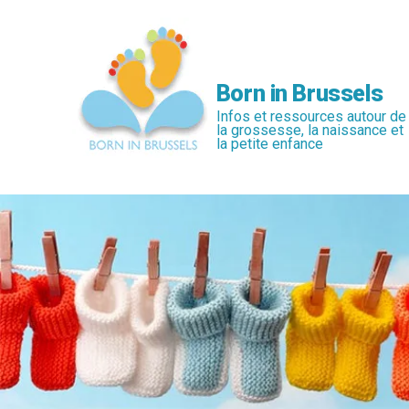
Passer
au
contenu
principal
Born in Brussels
Infos et ressources autour de
la grossesse, la naissance et
la petite enfance