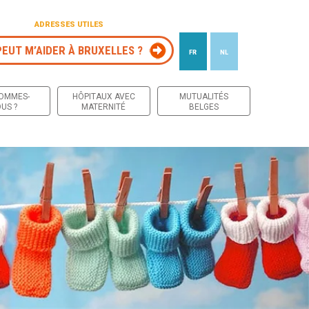
ADRESSES UTILES
PEUT M’AIDER À BRUXELLES ?
FR
NL
 contenu
SOMMES-
HÔPITAUX AVEC
MUTUALITÉS
US ?
MATERNITÉ
BELGES