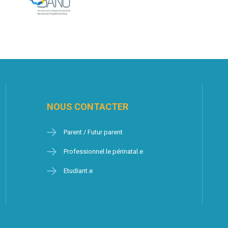
NOUS CONTACTER
Parent / Futur parent
Professionnel.le périnatal.e
Etudiant.e