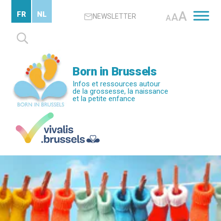
Passer
A
FR
NL
A
NEWSLETTER
au
A
contenu
Rechercher :
principal
Born in Brussels
Infos et ressources autour
de la grossesse, la naissance
et la petite enfance