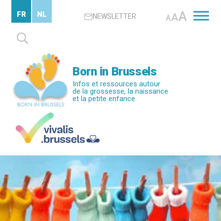
Passer
A
FR
NL
A
NEWSLETTER
au
A
contenu
Rechercher :
principal
Born in Brussels
Infos et ressources autour
de la grossesse, la naissance
et la petite enfance