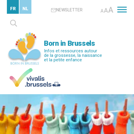
Passer
A
FR
NL
A
NEWSLETTER
au
A
contenu
Rechercher :
principal
Born in Brussels
Infos et ressources autour
de la grossesse, la naissance
et la petite enfance