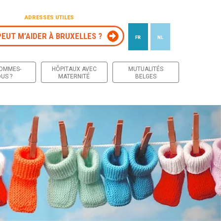
ADRESSES UTILES
PEUT M’AIDER À BRUXELLES ?
FR
NL
 contenu
SOMMES-
HÔPITAUX AVEC
MUTUALITÉS
US ?
MATERNITÉ
BELGES