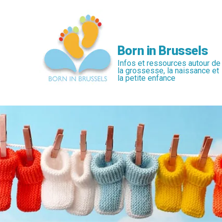
Passer
au
contenu
principal
Born in Brussels
Infos et ressources autour de
la grossesse, la naissance et
la petite enfance