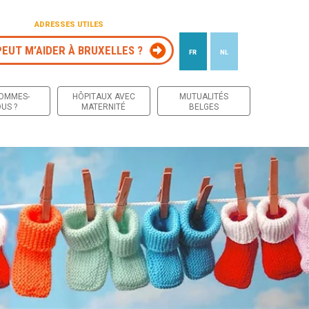
ADRESSES UTILES
PEUT M’AIDER À BRUXELLES ?
FR
NL
 contenu
SOMMES-
HÔPITAUX AVEC
MUTUALITÉS
US ?
MATERNITÉ
BELGES