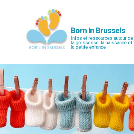
Passer
au
contenu
principal
Born in Brussels
Infos et ressources autour de
la grossesse, la naissance et
la petite enfance