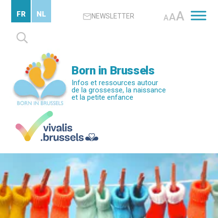
Passer
A
FR
NL
A
NEWSLETTER
au
A
contenu
Rechercher :
principal
Born in Brussels
Infos et ressources autour
de la grossesse, la naissance
et la petite enfance