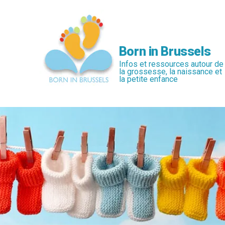
Passer
au
contenu
principal
Born in Brussels
Infos et ressources autour de
la grossesse, la naissance et
la petite enfance