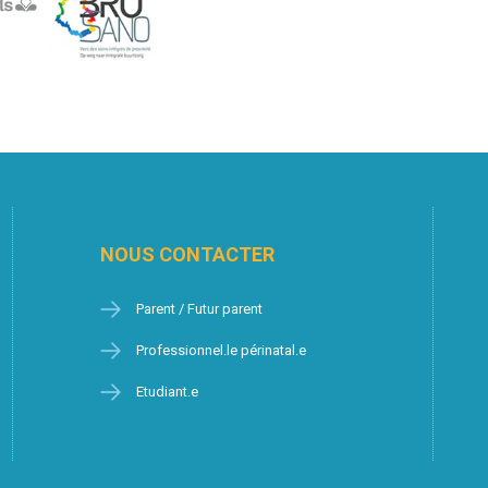
NOUS CONTACTER
Parent / Futur parent
Professionnel.le périnatal.e
Etudiant.e