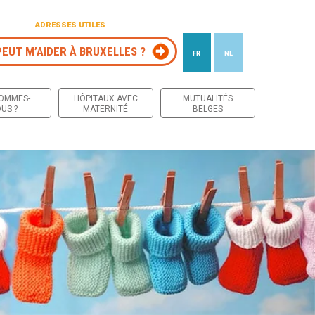
ADRESSES UTILES
PEUT M’AIDER À BRUXELLES ?
FR
NL
 contenu
SOMMES-
HÔPITAUX AVEC
MUTUALITÉS
US ?
MATERNITÉ
BELGES