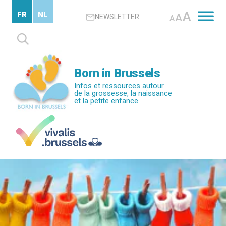
Passer
A
FR
NL
A
NEWSLETTER
au
A
contenu
Rechercher :
principal
Born in Brussels
Infos et ressources autour
de la grossesse, la naissance
et la petite enfance