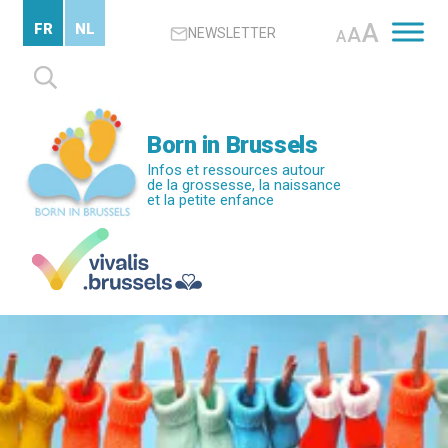
Passer
A
FR
NL
A
NEWSLETTER
au
A
contenu
Rechercher :
principal
Born in Brussels
Infos et ressources autour
de la grossesse, la naissance
et la petite enfance