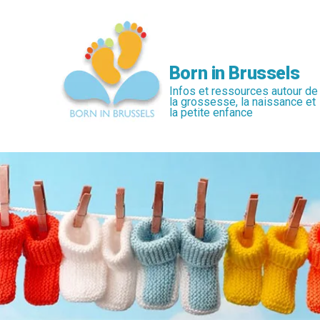
Passer
au
contenu
principal
Born in Brussels
Infos et ressources autour de
la grossesse, la naissance et
la petite enfance