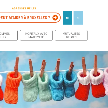
ADRESSES UTILES
PEUT M’AIDER À BRUXELLES ?
FR
NL
 contenu
SOMMES-
HÔPITAUX AVEC
MUTUALITÉS
US ?
MATERNITÉ
BELGES