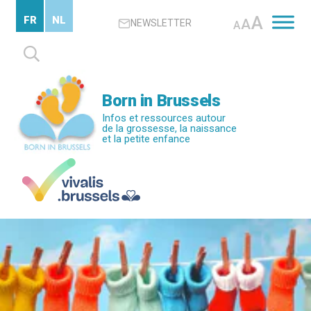
Passer
A
FR
NL
A
NEWSLETTER
au
A
contenu
Rechercher :
principal
Born in Brussels
Infos et ressources autour
de la grossesse, la naissance
et la petite enfance