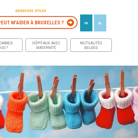
ADRESSES UTILES
PEUT M’AIDER À BRUXELLES ?
FR
NL
 contenu
SOMMES-
HÔPITAUX AVEC
MUTUALITÉS
US ?
MATERNITÉ
BELGES