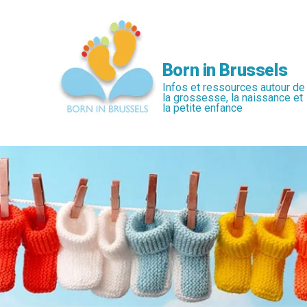
Passer
au
contenu
principal
Born in Brussels
Infos et ressources autour de
la grossesse, la naissance et
la petite enfance