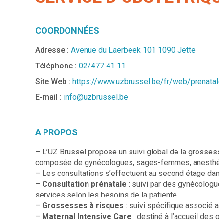
COORDONNÉES
Adresse :
Avenue du Laerbeek 101 1090 Jette
Téléphone :
02/477 41 11
Site Web :
https://www.uzbrussel.be/fr/web/prenat
E-mail :
info@uzbrussel.be
A PROPOS
– L’UZ Brussel propose un suivi global de la grossess
composée de gynécologues, sages-femmes, anesthési
– Les consultations s’effectuent au second étage dan
–
Consultation prénatale
: suivi par des gynécolog
services selon les besoins de la patiente.
–
Grossesses à risques
: suivi spécifique associé a
–
Maternal Intensive Care
: destiné à l’accueil des 