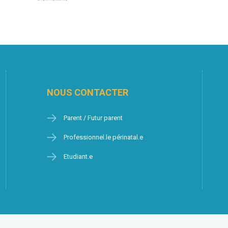
NOUS CONTACTER
Parent / Futur parent
Professionnel.le périnatal.e
Etudiant.e