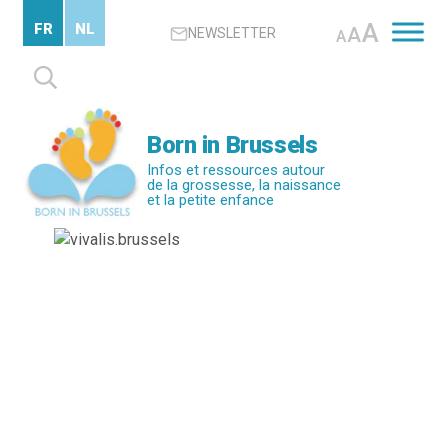
Passer
A
FR
NL
A
NEWSLETTER
au
A
contenu
Rechercher :
principal
Born in Brussels
Infos et ressources autour
de la grossesse, la naissance
et la petite enfance