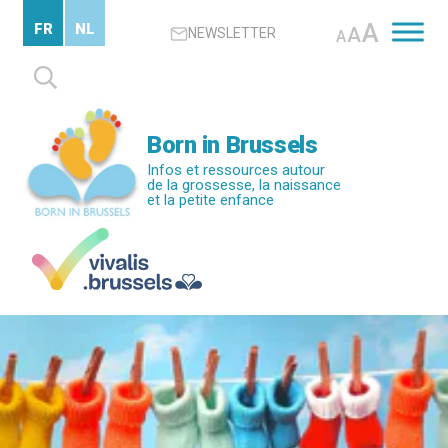
Passer
A
FR
NL
A
NEWSLETTER
au
A
contenu
Rechercher :
principal
Born in Brussels
Infos et ressources autour
de la grossesse, la naissance
et la petite enfance