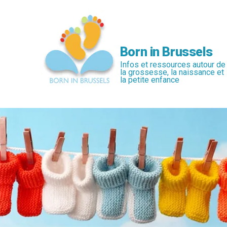
Passer
au
contenu
principal
Born in Brussels
Infos et ressources autour de
la grossesse, la naissance et
la petite enfance