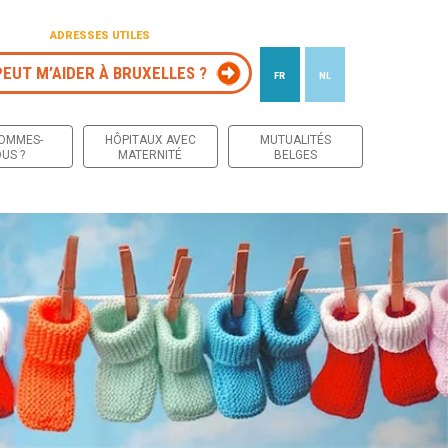
ADRESSES UTILES
PEUT M’AIDER À BRUXELLES ?
FR
NL
 contenu
SOMMES-
HÔPITAUX AVEC
MUTUALITÉS
US ?
MATERNITÉ
BELGES