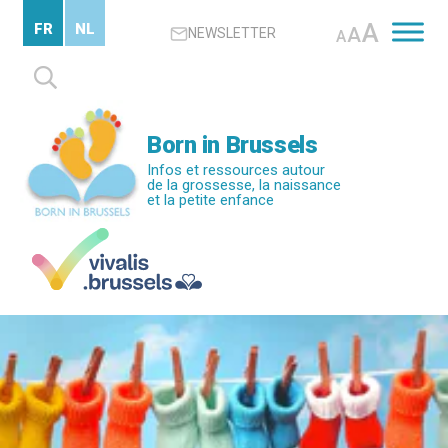
Passer
A
FR
NL
A
NEWSLETTER
au
A
contenu
Rechercher :
principal
Born in Brussels
Infos et ressources autour
de la grossesse, la naissance
et la petite enfance